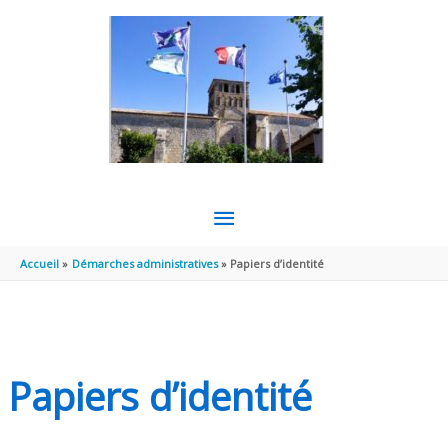
Aller au contenu
Aller au pied de page
MENU
PRINCIPAL
Accueil
Démarches administratives
Papiers d’identité
Papiers d’identité