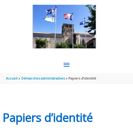
Aller au contenu
Aller au pied de page
MENU
PRINCIPAL
Accueil
Démarches administratives
Papiers d’identité
Papiers d’identité