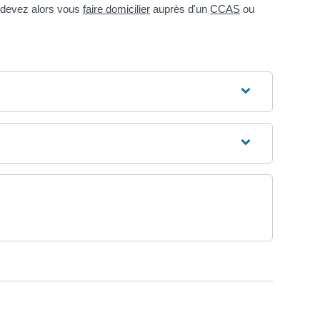
s devez alors vous
faire domicilier
auprès d'un
CCAS
ou