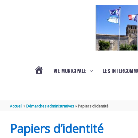
Aller au contenu
Aller au pied de page
VIE MUNICIPALE
LES INTERCOMM
ACTUALITÉS
Accueil
Démarches administratives
Papiers d’identité
Papiers d’identité