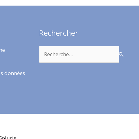
Rechercher
Rechercher :
rme
es données
Soluris