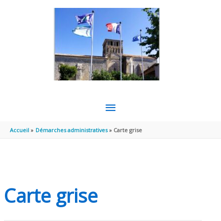
Aller au contenu
Aller au pied de page
MENU
PRINCIPAL
Accueil
Démarches administratives
Carte grise
Carte grise