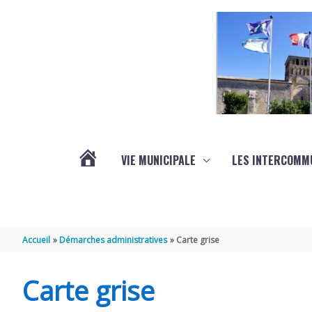
Aller au contenu
Aller au pied de page
VIE MUNICIPALE
LES INTERCOMM
ACTUALITÉS
Accueil
Démarches administratives
Carte grise
Carte grise