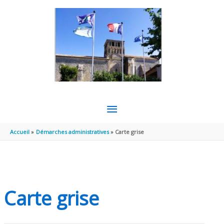
Aller au contenu
Aller au pied de page
MENU
PRINCIPAL
Accueil
Démarches administratives
Carte grise
Carte grise