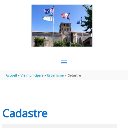
Aller au contenu
Aller au pied de page
MENU
PRINCIPAL
Accueil
Vie municipale
Urbanisme
Cadastre
Cadastre