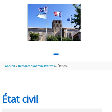
Aller au contenu
Aller au pied de page
MENU
PRINCIPAL
Accueil
Démarches administratives
État civil
État civil