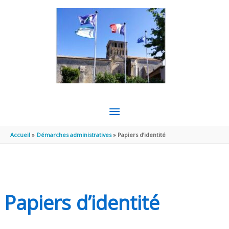
Aller au contenu
Aller au pied de page
MENU
PRINCIPAL
Accueil
Démarches administratives
Papiers d’identité
Papiers d’identité